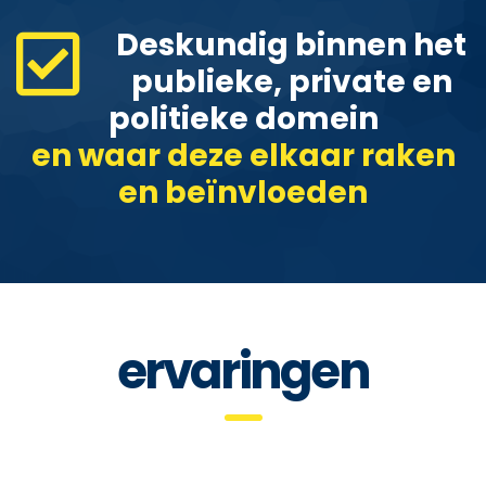
Deskundig binnen het
publieke, private en
politieke domein
en waar deze elkaar raken
en beïnvloeden
ervaringen