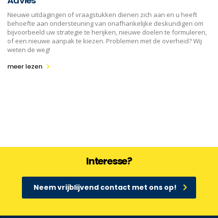
Advies
Nieuwe uitdagingen of vraagstukken dienen zich aan en u heeft
behoefte aan ondersteuning van onafhankelijke deskundigen om
bijvoorbeeld uw strategie te herijken, nieuwe doelen te formuleren,
of een nieuwe aanpak te kiezen. Problemen met de overheid? Wij
weten de weg!
meer lezen
Interesse?
Neem vrijblijvend contact met ons op!