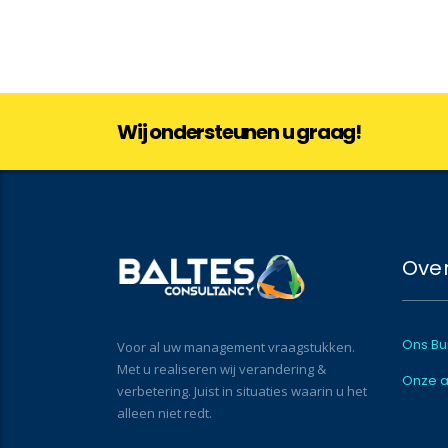
Wij ondersteunen u graag!
Over
Ons Bu
Voor al uw management vraagstukken.
Met u realiseren wij verandering &
Onze 
verbetering. Juist in situaties waarin u het
alleen niet redt.