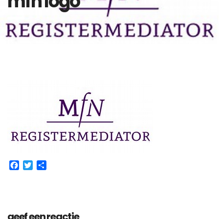
mfn logo
Facebook
Twitter
Delen
geef een reactie