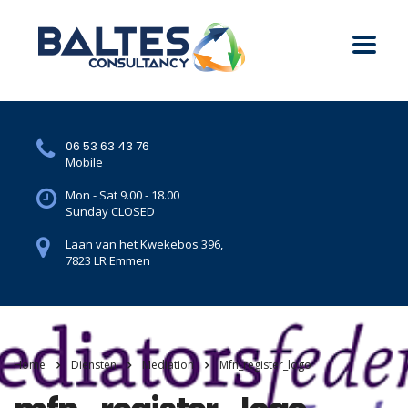
06 53 63 43 76
Mobile
Mon - Sat 9.00 - 18.00
Sunday CLOSED
Laan van het Kwekebos 396,
7823 LR Emmen
Home
Diensten
Mediation
Mfn_register_logo